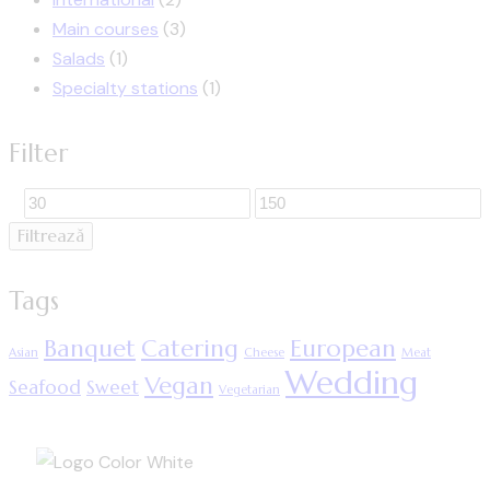
Main courses
(3)
Salads
(1)
Specialty stations
(1)
Filter
Filtrează
Tags
Banquet
Catering
European
Asian
Cheese
Meat
Wedding
Vegan
Seafood
Sweet
Vegetarian