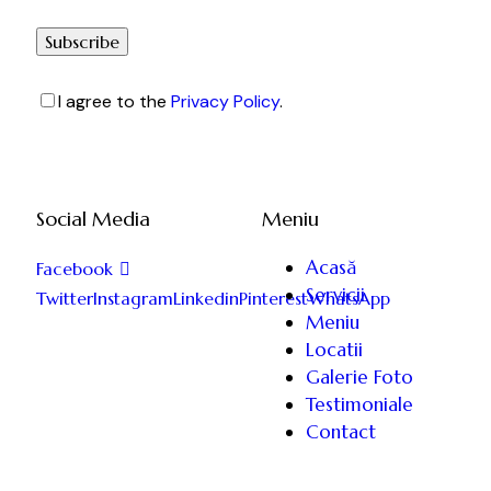
Subscribe
I agree to the
Privacy Policy
.
Social Media
Meniu
Acasă
Facebook
Servicii
Twitter
Instagram
Linkedin
Pinterest
WhatsApp
Meniu
Locatii
Galerie Foto
Testimoniale
Contact