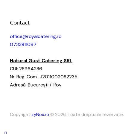
Contact
office@royalcatering.ro
0733811097
Natural Gust Catering SRL
CUI: 28964286
Nr. Reg. Com.: J2011002082235
Adresă: București / Ilfov
Copyright
zyNox.ro
© 2026. Toate drepturile rezervate.