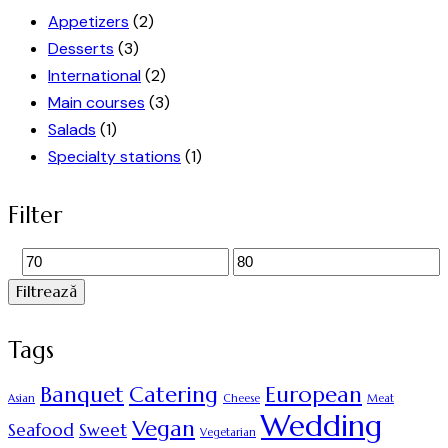
Appetizers
(2)
Desserts
(3)
International
(2)
Main courses
(3)
Salads
(1)
Specialty stations
(1)
Filter
Filtrează
Tags
Banquet
Catering
European
Asian
Cheese
Meat
Wedding
Vegan
Seafood
Sweet
Vegetarian