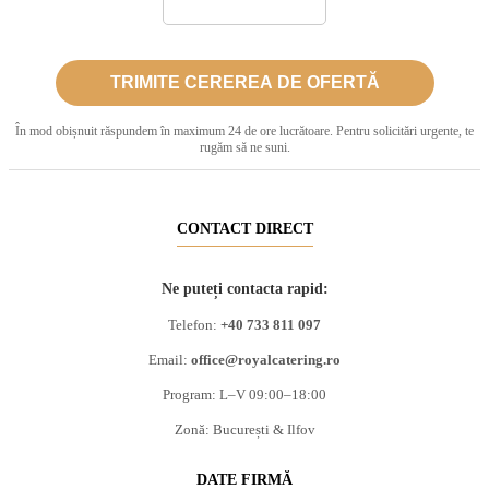
În mod obișnuit răspundem în maximum 24 de ore lucrătoare. Pentru solicitări urgente, te
rugăm să ne suni.
CONTACT DIRECT
Ne puteți contacta rapid:
Telefon:
+40 733 811 097
Email:
office@royalcatering.ro
Program: L–V 09:00–18:00
Zonă: București & Ilfov
DATE FIRMĂ