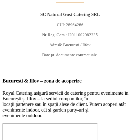
SC Natural Gust Catering SRL
CUI: 28964286
Nr. Reg. Com.: J2011002082235
Adresă: București / Ilfov
Date pt. documente contractuale.
Bucuresti & Ilfov – zona de acoperire
Royal Catering asigură servicii de catering pentru evenimente în
București și Ilfov – la sediul companiilor, în
locații partenere sau în spații alese de client. Putem acoperi atât
evenimente indoor, cât și garden party-uri și
evenimente outdoor.