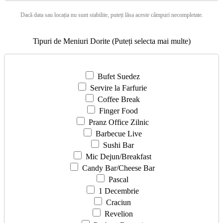
Dacă data sau locația nu sunt stabilite, puteți lăsa aceste câmpuri necompletate.
Tipuri de Meniuri Dorite (Puteți selecta mai multe)
Bufet Suedez
Servire la Farfurie
Coffee Break
Finger Food
Pranz Office Zilnic
Barbecue Live
Sushi Bar
Mic Dejun/Breakfast
Candy Bar/Cheese Bar
Pascal
1 Decembrie
Craciun
Revelion