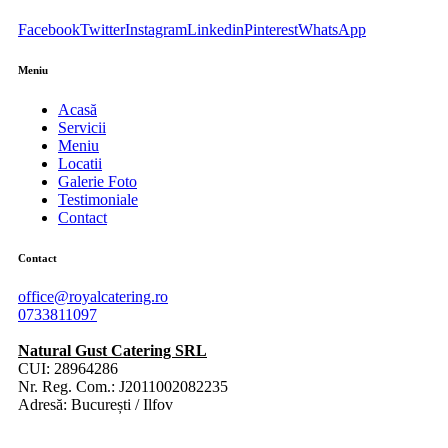
Facebook
Twitter
Instagram
Linkedin
Pinterest
WhatsApp
Meniu
Acasă
Servicii
Meniu
Locatii
Galerie Foto
Testimoniale
Contact
Contact
office@royalcatering.ro
0733811097
Natural Gust Catering SRL
CUI: 28964286
Nr. Reg. Com.: J2011002082235
Adresă: București / Ilfov