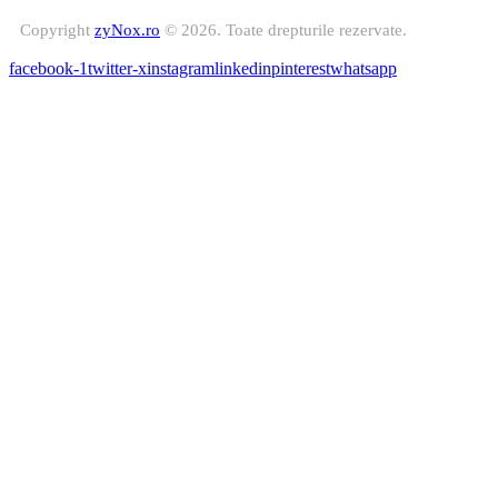
Copyright
zyNox.ro
© 2026. Toate drepturile rezervate.
facebook-1
twitter-x
instagram
linkedin
pinterest
whatsapp