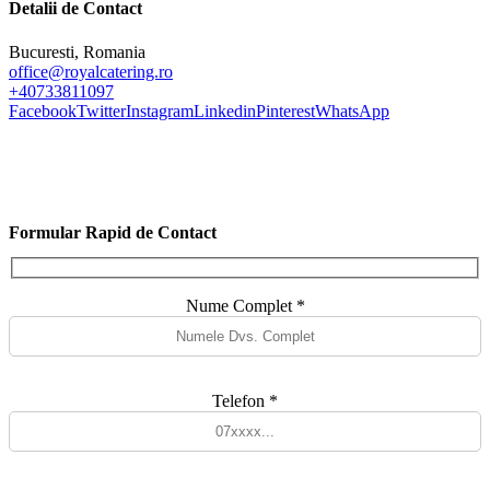
Detalii de Contact
Bucuresti, Romania
office@royalcatering.ro
+40733811097
Facebook
Twitter
Instagram
Linkedin
Pinterest
WhatsApp
Formular Rapid de Contact
Nume Complet *
Telefon *