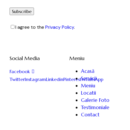
Subscribe
I agree to the
Privacy Policy
.
Social Media
Meniu
Acasă
Facebook
Servicii
Twitter
Instagram
Linkedin
Pinterest
WhatsApp
Meniu
Locatii
Galerie Foto
Testimoniale
Contact