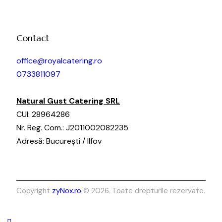
Contact
office@royalcatering.ro
0733811097
Natural Gust Catering SRL
CUI: 28964286
Nr. Reg. Com.: J2011002082235
Adresă: București / Ilfov
Copyright
zyNox.ro
© 2026. Toate drepturile rezervate.