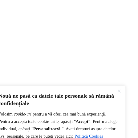
Nouă ne pasă ca datele tale personale să rămână
confidențiale
Folosim
cookie-uri
pentru a vă oferi cea mai bună experiență.
Pentru a accepta toate cookie-urile, apăsați “
Accept
”. Pentru a alege
individual, apăsați “
Personalizează
”. Aveți drepturi asupra datelor
dvs. personale, pe care le puteți vedea aici:
Politică Cookies